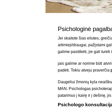
Psichologinė pagalba 
Jei skaitote šias eilutes, grei
artimieji/draugai, pažįstami gal
galime pasitikėti, jie gali turėt
jais galime ar norime būti atvi
padėti. Tokiu atveju praverčia
Daugeliui žmonių kyla neaišku
MAN. Psichologas psichoterapeu
patarimus į kairę ir į dešinę, jis
Psichologo konsultacij