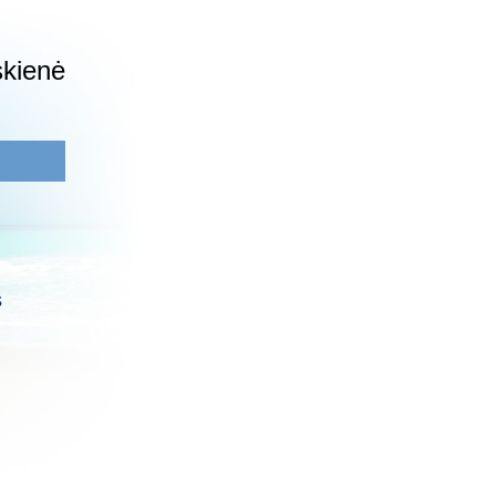
skienė
s