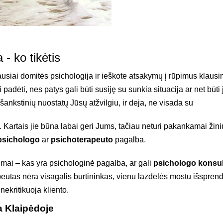
- ko tikėtis
čiausiai domitės psichologija ir ieškote atsakymų į rūpimus klau
i padėti, nes patys gali būti susiję su sunkia situacija ar net būti
i išankstinių nuostatų Jūsų atžvilgiu, ir deja, ne visada su
ri. Kartais jie būna labai geri Jums, tačiau neturi pakankamai ži
psichologo
ar
psichoterapeuto
pagalba.
mai – kas yra psichologinė pagalba, ar gali
psichologo konsul
tas nėra visagalis burtininkas, vienu lazdelės mostu išsprendž
 nekritikuoja kliento.
a Klaipėdoje