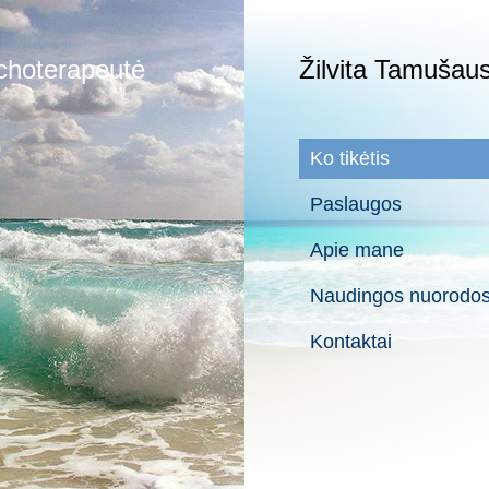
ichoterapeutė
Žilvita Tamušau
Ko tikėtis
Paslaugos
Apie mane
Naudingos nuorodo
Kontaktai