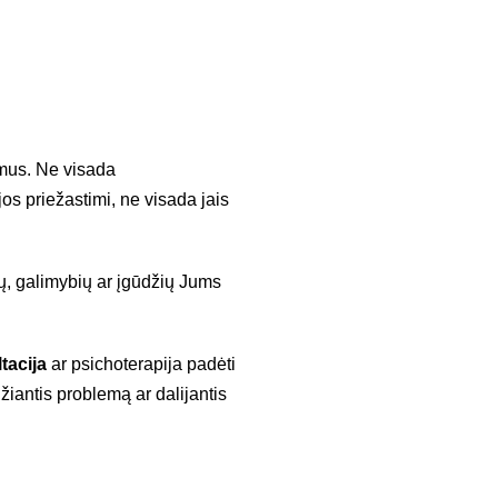
simus. Ne visada
 jos priežastimi, ne visada jais
nių, galimybių ar įgūdžių Jums
tacija
ar psichoterapija padėti
iantis problemą ar dalijantis